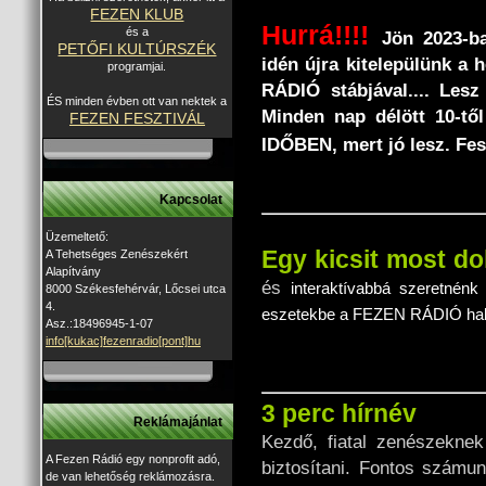
FEZEN KLUB
Hurrá!!!!
és a
Jön 2023-b
PETŐFI KULTÚRSZÉK
idén újra kitelepülünk a
h
programjai.
RÁDIÓ stábjával.... Lesz
ÉS minden évben ott van nektek a
Minden nap délött 10-tő
FEZEN FESZTIVÁL
IDŐBEN, mert jó lesz. Fe
Kapcsolat
Üzemeltető:
Egy kicsit most do
A Tehetséges Zenészekért
Alapítvány
és
interaktívabbá szeretnénk
8000 Székesfehérvár, Lőcsei utca
4.
eszetekbe a FEZEN RÁDIÓ hall
Asz.:18496945-1-07
info[kukac]fezenradio[pont]hu
3 perc hírnév
Reklámajánlat
Kezdő, fiatal zenészeknek
A Fezen Rádió egy nonprofit adó,
biztosítani. Fontos számu
de van lehetőség reklámozásra.