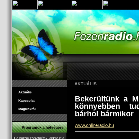
AKTUÁLIS
Aktuális
Bekerültünk a M
Kapcsolat
könnyebben tud
Magunkról
bárhol bármikor
www.onlineradio.hu
Programok a hétvégére
Ha bulizni szeretnétek, akkor itt a