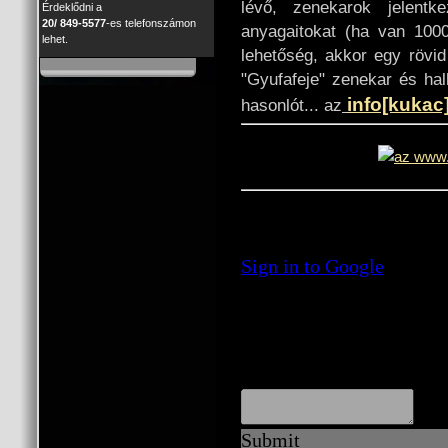
lévő, zenekarok jelentk
Érdeklődni a
20/ 849-5577
-es telefonszámon
anyagaitokat (ha van 100
lehet.
lehetőség, akkor egy rövid
"Gyufafeje" zenekar és ha
info[kukac
hasonlót... az